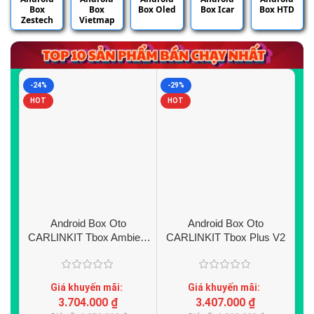
Box
Box
Box Oled
Box Icar
Box HTD
Zestech
Vietmap
-24%
-29%
-2
HOT
HOT
H
Android Box Oto
Android Box Oto
An
CARLINKIT Tbox Ambient
CARLINKIT Tbox Plus V2
V2
Giá khuyến mãi:
Giá khuyến mãi:
3.704.000
₫
3.407.000
₫