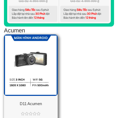
Giá cũ:
4.850.000
₫
Giá cũ:
4.800.000
₫
Giao hàng
Siêu Tốc
sau 5 phút
Giao hàng
Siêu Tốc
sau 5 phút
G
Lắp đặt tại nhà sau
30 Phút
đặt
Lắp đặt tại nhà sau
30 Phút
đặt
Lắ
Bảo hành lên đến
12 tháng
Bảo hành lên đến
12 tháng
Bả
Acumen
D11 Acumen