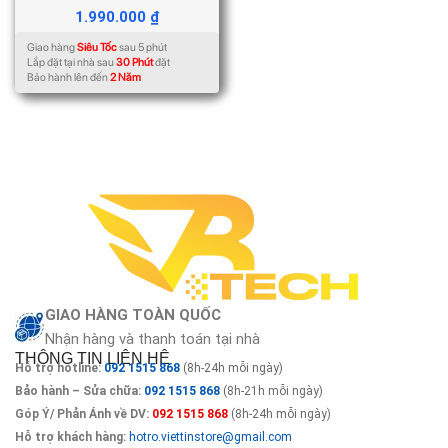
1.990.000
₫
Giao hàng
Siêu Tốc
sau 5 phút
Lắp đặt tại nhà sau
30 Phút
đặt
Bảo hành lên đến
2 Năm
GIAO HÀNG TOÀN QUỐC
Nhận hàng và thanh toán tại nhà
THÔNG TIN LIÊN HỆ
Hỗ trợ hotline:
092 1515 868
(8h-24h mỗi ngày)
Bảo hành – Sửa chữa:
092 1515 868
(8h-21h mỗi ngày)
Góp Ý/ Phản Ánh về DV:
092 1515 868
(8h-24h mỗi ngày)
Hỗ trợ khách hàng:
hotro.viettinstore@gmail.com