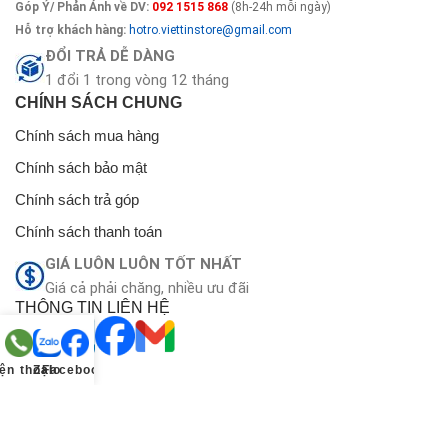
Góp Ý/ Phản Ánh về DV:
092 1515 868
(8h-24h mỗi ngày)
Hỗ trợ khách hàng:
hotro.viettinstore@gmail.com
ĐỔI TRẢ DỄ DÀNG
1 đổi 1 trong vòng 12 tháng
CHÍNH SÁCH CHUNG
Chính sách mua hàng
Chính sách bảo mật
Chính sách trả góp
Chính sách thanh toán
GIÁ LUÔN LUÔN TỐT NHẤT
Giá cả phải chăng, nhiều ưu đãi
THÔNG TIN LIÊN HỆ
ện thoại
Zalo
Facebook
Copyright
Vrtech
2025