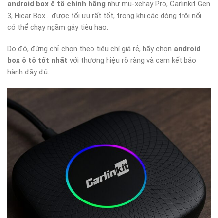
android box ô tô chính hãng
như mu-xehay Pro, Carlinkit Gen
3, Hicar Box… được tối ưu rất tốt, trong khi các dòng trôi nổi
có thể chạy ngầm gây tiêu hao.
Do đó, đừng chỉ chọn theo tiêu chí giá rẻ, hãy chọn
android
box ô tô tốt nhất
với thương hiệu rõ ràng và cam kết bảo
hành đầy đủ.