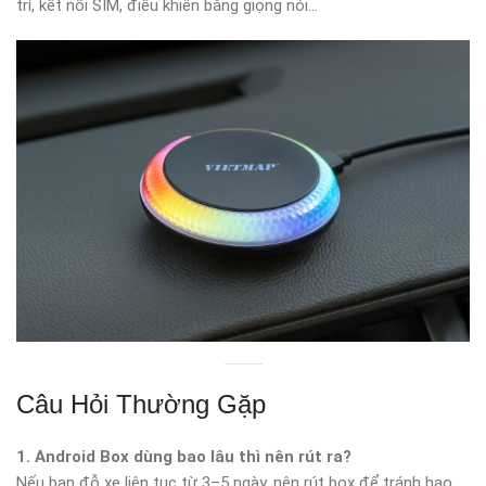
trí, kết nối SIM, điều khiển bằng giọng nói…
Câu Hỏi Thường Gặp
1. Android Box dùng bao lâu thì nên rút ra?
Nếu bạn đỗ xe liên tục từ 3–5 ngày, nên rút box để tránh hao