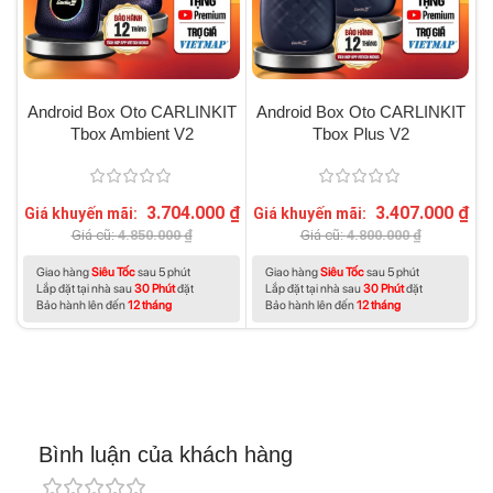
Android Box Oto CARLINKIT
Android Box Oto CARLINKIT
Tbox Ambient V2
Tbox Plus V2
3.704.000
₫
3.407.000
₫
Giá khuyến mãi:
Giá khuyến mãi:
G
Giá cũ:
4.850.000
₫
Giá cũ:
4.800.000
₫
Giao hàng
Siêu Tốc
sau 5 phút
Giao hàng
Siêu Tốc
sau 5 phút
Lắp đặt tại nhà sau
30 Phút
đặt
Lắp đặt tại nhà sau
30 Phút
đặt
Bảo hành lên đến
12 tháng
Bảo hành lên đến
12 tháng
Bình luận của khách hàng