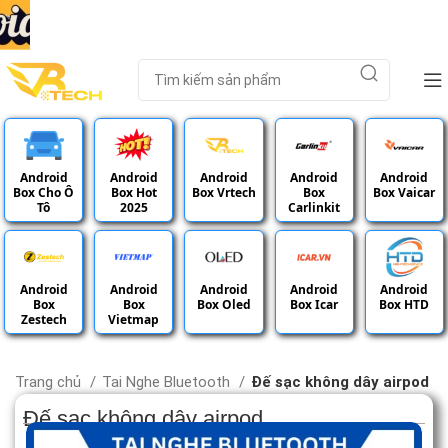
Android
Android
Android
Android
Android
Box Cho Ô
Box Hot
Box Vrtech
Box
Box Vaicar
Tô
2025
Carlinkit
Android
Android
Android
Android
Android
Box
Box
Box Oled
Box Icar
Box HTD
Zestech
Vietmap
Trang chủ
Tai Nghe Bluetooth
Đế sạc không dây airpod
Đế sạc không dây airpod