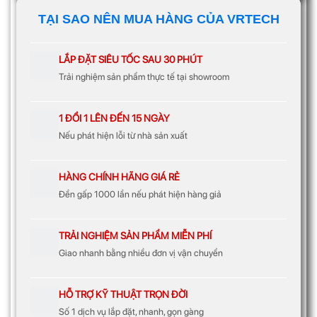
TẠI SAO NÊN MUA HÀNG CỦA VRTECH
LẮP ĐẶT SIÊU TỐC SAU 30 PHÚT
Trải nghiệm sản phẩm thực tế tại showroom
1 ĐỔI 1 LÊN ĐẾN 15 NGÀY
Nếu phát hiện lỗi từ nhà sản xuất
HÀNG CHÍNH HÃNG GIÁ RẺ
Đền gấp 1000 lần nếu phát hiện hàng giả
TRẢI NGHIỆM SẢN PHẨM MIỄN PHÍ
Giao nhanh bằng nhiều đơn vị vận chuyển
HỖ TRỢ KỸ THUẬT TRỌN ĐỜI
Số 1 dịch vụ lắp đặt, nhanh, gọn gàng