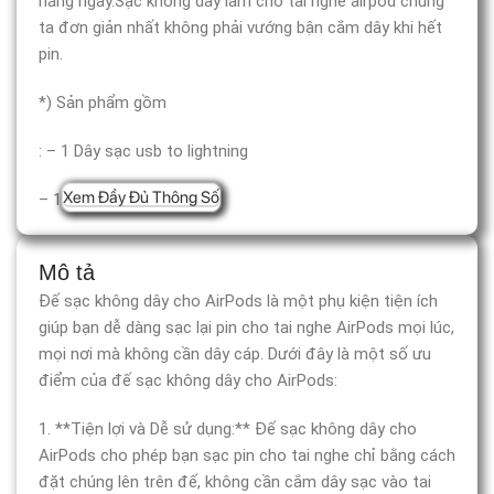
hằng ngày.Sạc không dây làm cho tai nghe airpod chúng
ta đơn giản nhất không phải vướng bận cắm dây khi hết
pin.
*) Sản phẩm gồm
: – 1 Dây sạc usb to lightning
Xem Đầy Đủ Thông Số
– 1 Hướng dẫn sử dụng.
Mô tả
Đế sạc không dây cho AirPods là một phụ kiện tiện ích
giúp bạn dễ dàng sạc lại pin cho tai nghe AirPods mọi lúc,
mọi nơi mà không cần dây cáp. Dưới đây là một số ưu
điểm của đế sạc không dây cho AirPods:
1. **Tiện lợi và Dễ sử dụng:** Đế sạc không dây cho
AirPods cho phép bạn sạc pin cho tai nghe chỉ bằng cách
đặt chúng lên trên đế, không cần cắm dây sạc vào tai