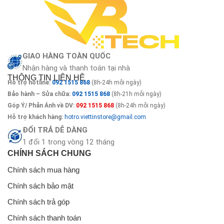
GIAO HÀNG TOÀN QUỐC
Nhận hàng và thanh toán tại nhà
THÔNG TIN LIÊN HỆ
Hỗ trợ hotline:
092 1515 868
(8h-24h mỗi ngày)
Bảo hành – Sửa chữa:
092 1515 868
(8h-21h mỗi ngày)
Góp Ý/ Phản Ánh về DV:
092 1515 868
(8h-24h mỗi ngày)
Hỗ trợ khách hàng:
hotro.viettinstore@gmail.com
ĐỔI TRẢ DỄ DÀNG
1 đổi 1 trong vòng 12 tháng
CHÍNH SÁCH CHUNG
Chính sách mua hàng
Chính sách bảo mật
Chính sách trả góp
Chính sách thanh toán