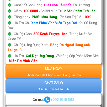
Cam Kết Bán Hàng
Giá Luôn Rẻ Nhất
Thị Trường.
Giảm
100.000đ
/Bộ Khi Mua Từ
2 Sản Phẩm Trở Lên
.
Tặng Ngay
Phiếu Mua Hàng
Lần Sau Trị Giá
100K
.
Hỗ Trợ Cài
Xem Phim Vĩnh Viễn Trọn Đời
Khi Sử Dụng
Box.
Cài Đặt Gần
300 Kênh Truyền Hình
Trong Nước Và
Quốc Tế.
Cài Đặt Ứng Dụng Xem
Bóng Đá Ngoại Hạng Anh,
Laliga, C1...
Hỗ Trợ
Cài Đặt Ứng Dụng
Và Nâng Cấp Phần Mềm Mới
Miễn Phí Vĩnh Viễn
.
MUA NGAY
Thoải Mái Lựa Chọn – Xem Hàng Tại Nhà
CHAT ZALO
Giải Đáp Hỗ Trợ Tức Thì
+092 1515 868
Gọi mua