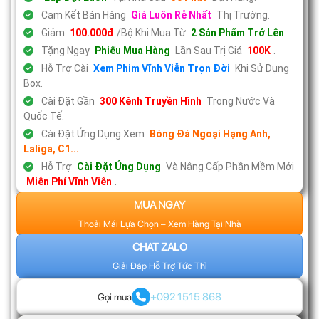
Cam Kết Bán Hàng
Giá Luôn Rẻ Nhất
Thị Trường.
Giảm
100.000đ
/Bộ Khi Mua Từ
2 Sản Phẩm Trở Lên
.
Tặng Ngay
Phiếu Mua Hàng
Lần Sau Trị Giá
100K
.
Hỗ Trợ Cài
Xem Phim Vĩnh Viễn Trọn Đời
Khi Sử Dụng
Box.
Cài Đặt Gần
300 Kênh Truyền Hình
Trong Nước Và
Quốc Tế.
Cài Đặt Ứng Dụng Xem
Bóng Đá Ngoại Hạng Anh,
Laliga, C1...
Hỗ Trợ
Cài Đặt Ứng Dụng
Và Nâng Cấp Phần Mềm Mới
Miễn Phí Vĩnh Viễn
.
MUA NGAY
Thoải Mái Lựa Chọn – Xem Hàng Tại Nhà
CHAT ZALO
Giải Đáp Hỗ Trợ Tức Thì
+092 1515 868
Gọi mua