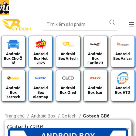
Android
Android
Android
Android
Android
Box Cho Ô
Box Hot
Box Vrtech
Box
Box Vaicar
Tô
2025
Carlinkit
Android
Android
Android
Android
Android
Box
Box
Box Oled
Box Icar
Box HTD
Zestech
Vietmap
Trang chủ
Android Box
Gotech
Gotech GB6
Gotech GB6