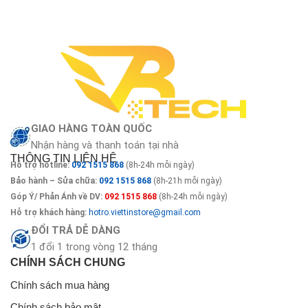
GIAO HÀNG TOÀN QUỐC
Nhận hàng và thanh toán tại nhà
THÔNG TIN LIÊN HỆ
Hỗ trợ hotline:
092 1515 868
(8h-24h mỗi ngày)
Bảo hành – Sửa chữa:
092 1515 868
(8h-21h mỗi ngày)
Góp Ý/ Phản Ánh về DV:
092 1515 868
(8h-24h mỗi ngày)
Hỗ trợ khách hàng:
hotro.viettinstore@gmail.com
ĐỔI TRẢ DỄ DÀNG
1 đổi 1 trong vòng 12 tháng
CHÍNH SÁCH CHUNG
Chính sách mua hàng
Chính sách bảo mật