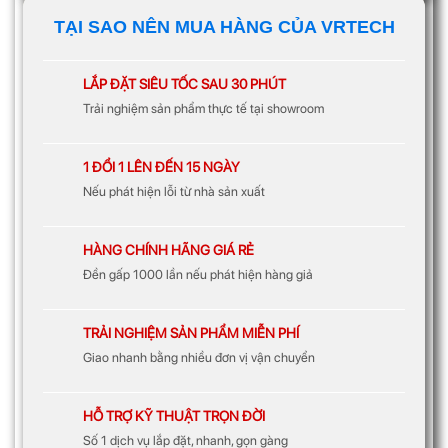
TẠI SAO NÊN MUA HÀNG CỦA VRTECH
LẮP ĐẶT SIÊU TỐC SAU 30 PHÚT
Trải nghiệm sản phẩm thực tế tại showroom
1 ĐỔI 1 LÊN ĐẾN 15 NGÀY
Nếu phát hiện lỗi từ nhà sản xuất
HÀNG CHÍNH HÃNG GIÁ RẺ
Đền gấp 1000 lần nếu phát hiện hàng giả
TRẢI NGHIỆM SẢN PHẨM MIỄN PHÍ
Giao nhanh bằng nhiều đơn vị vận chuyển
HỖ TRỢ KỸ THUẬT TRỌN ĐỜI
Số 1 dịch vụ lắp đặt, nhanh, gọn gàng