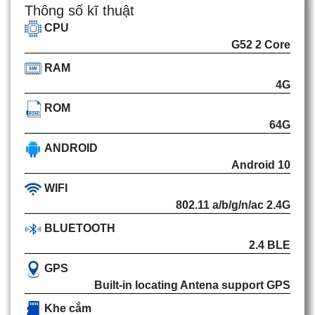
Thông số kĩ thuật
CPU
G52 2 Core
RAM
4G
ROM
64G
ANDROID
Android 10
WIFI
802.11 a/b/g/n/ac 2.4G
BLUETOOTH
2.4 BLE
GPS
Built-in locating Antena support GPS
Khe cắm