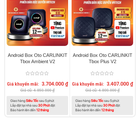
Android Box Oto CARLINKIT
Android Box Oto CARLINKIT
Tbox Ambient V2
Tbox Plus V2
3.704.000
₫
3.407.000
₫
Giá khuyến mãi:
Giá khuyến mãi:
G
Giá cũ:
4.850.000
₫
Giá cũ:
4.800.000
₫
Giao hàng
Siêu Tốc
sau 5 phút
Giao hàng
Siêu Tốc
sau 5 phút
Lắp đặt tại nhà sau
30 Phút
đặt
Lắp đặt tại nhà sau
30 Phút
đặt
Bảo hành lên đến
12 tháng
Bảo hành lên đến
12 tháng