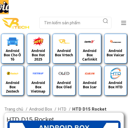
Android
Android
Android
Android
Android
Box Cho Ô
Box Hot
Box Vrtech
Box
Box Vaicar
Tô
2025
Carlinkit
Android
Android
Android
Android
Android
Box
Box
Box Oled
Box Icar
Box HTD
Zestech
Vietmap
Trang chủ
Android Box
HTD
HTD D15 Rocket
HTD D15 Rocket