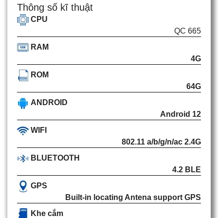
Thông số kĩ thuật
CPU
QC 665
RAM
4G
ROM
64G
ANDROID
Android 12
WIFI
802.11 a/b/g/n/ac 2.4G
BLUETOOTH
4.2 BLE
GPS
Built-in locating Antena support GPS
Khe cắm