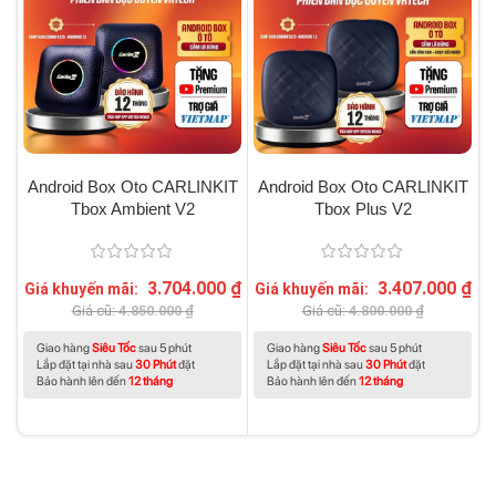
Android Box Oto CARLINKIT
Android Box Oto CARLINKIT
Tbox Ambient V2
Tbox Plus V2
3.704.000
₫
3.407.000
₫
Giá khuyến mãi:
Giá khuyến mãi:
G
Giá cũ:
4.850.000
₫
Giá cũ:
4.800.000
₫
Giao hàng
Siêu Tốc
sau 5 phút
Giao hàng
Siêu Tốc
sau 5 phút
Lắp đặt tại nhà sau
30 Phút
đặt
Lắp đặt tại nhà sau
30 Phút
đặt
Bảo hành lên đến
12 tháng
Bảo hành lên đến
12 tháng