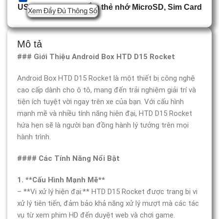
USB Type C, Khe cắm thẻ nhớ MicroSD, Sim Card
Xem Đầy Đủ Thông Số
Mô tả
### Giới Thiệu Android Box HTD D15 Rocket
Android Box HTD D15 Rocket là một thiết bị công nghệ
cao cấp dành cho ô tô, mang đến trải nghiệm giải trí và
tiện ích tuyệt vời ngay trên xe của bạn. Với cấu hình
mạnh mẽ và nhiều tính năng hiện đại, HTD D15 Rocket
hứa hẹn sẽ là người bạn đồng hành lý tưởng trên mọi
hành trình.
#### Các Tính Năng Nổi Bật
1. **Cấu Hình Mạnh Mẽ**
– **Vi xử lý hiện đại:** HTD D15 Rocket được trang bị vi
xử lý tiên tiến, đảm bảo khả năng xử lý mượt mà các tác
vụ từ xem phim HD đến duyệt web và chơi game.