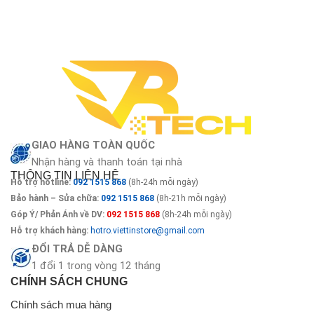
GIAO HÀNG TOÀN QUỐC
Nhận hàng và thanh toán tại nhà
THÔNG TIN LIÊN HỆ
Hỗ trợ hotline:
092 1515 868
(8h-24h mỗi ngày)
Bảo hành – Sửa chữa:
092 1515 868
(8h-21h mỗi ngày)
Góp Ý/ Phản Ánh về DV:
092 1515 868
(8h-24h mỗi ngày)
Hỗ trợ khách hàng:
hotro.viettinstore@gmail.com
ĐỔI TRẢ DỄ DÀNG
1 đổi 1 trong vòng 12 tháng
CHÍNH SÁCH CHUNG
Chính sách mua hàng