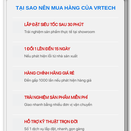
TẠI SAO NÊN MUA HÀNG CỦA VRTECH
LẮP ĐẶT SIÊU TỐC SAU 30 PHÚT
Trải nghiệm sản phẩm thực tế tại showroom
1 ĐỔI 1 LÊN ĐẾN 15 NGÀY
Nếu phát hiện lỗi từ nhà sản xuất
HÀNG CHÍNH HÃNG GIÁ RẺ
Đền gấp 1000 lần nếu phát hiện hàng giả
TRẢI NGHIỆM SẢN PHẨM MIỄN PHÍ
Giao nhanh bằng nhiều đơn vị vận chuyển
HỖ TRỢ KỸ THUẬT TRỌN ĐỜI
Số 1 dịch vụ lắp đặt, nhanh, gọn gàng