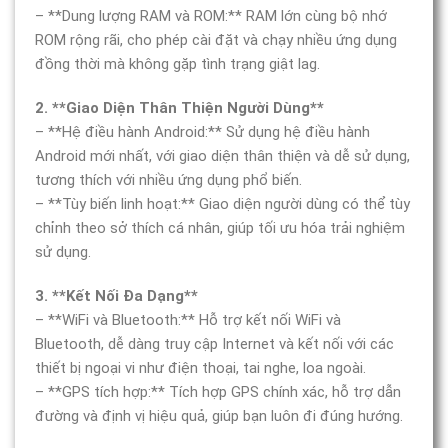
– **Dung lượng RAM và ROM:** RAM lớn cùng bộ nhớ
ROM rộng rãi, cho phép cài đặt và chạy nhiều ứng dụng
đồng thời mà không gặp tình trạng giật lag.
2. **Giao Diện Thân Thiện Người Dùng**
– **Hệ điều hành Android:** Sử dụng hệ điều hành
Android mới nhất, với giao diện thân thiện và dễ sử dụng,
tương thích với nhiều ứng dụng phổ biến.
– **Tùy biến linh hoạt:** Giao diện người dùng có thể tùy
chỉnh theo sở thích cá nhân, giúp tối ưu hóa trải nghiệm
sử dụng.
3. **Kết Nối Đa Dạng**
– **WiFi và Bluetooth:** Hỗ trợ kết nối WiFi và
Bluetooth, dễ dàng truy cập Internet và kết nối với các
thiết bị ngoại vi như điện thoại, tai nghe, loa ngoài.
– **GPS tích hợp:** Tích hợp GPS chính xác, hỗ trợ dẫn
đường và định vị hiệu quả, giúp bạn luôn đi đúng hướng.