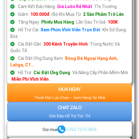
Cam Kết Bán Hàng
Giá Luôn Rẻ Nhất
Thị Trường.
Giảm
100.000đ
/Bộ Khi Mua Từ
2 Sản Phẩm Trở Lên
.
Tặng Ngay
Phiếu Mua Hàng
Lần Sau Trị Giá
100K
.
Hỗ Trợ Cài
Xem Phim Vĩnh Viễn Trọn Đời
Khi Sử Dụng
Box.
Cài Đặt Gần
300 Kênh Truyền Hình
Trong Nước Và
Quốc Tế.
Cài Đặt Ứng Dụng Xem
Bóng Đá Ngoại Hạng Anh,
Laliga, C1...
Hỗ Trợ
Cài Đặt Ứng Dụng
Và Nâng Cấp Phần Mềm Mới
Miễn Phí Vĩnh Viễn
.
MUA NGAY
Thoải Mái Lựa Chọn – Xem Hàng Tại Nhà
CHAT ZALO
Giải Đáp Hỗ Trợ Tức Thì
+092 1515 868
Gọi mua