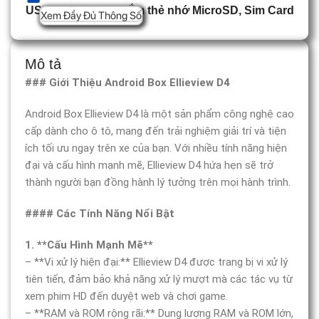
USB Type C, Khe cắm thẻ nhớ MicroSD, Sim Card
Xem Đầy Đủ Thông Số
Mô tả
### Giới Thiệu Android Box Ellieview D4
Android Box Ellieview D4 là một sản phẩm công nghệ cao
cấp dành cho ô tô, mang đến trải nghiệm giải trí và tiện
ích tối ưu ngay trên xe của bạn. Với nhiều tính năng hiện
đại và cấu hình mạnh mẽ, Ellieview D4 hứa hẹn sẽ trở
thành người bạn đồng hành lý tưởng trên mọi hành trình.
#### Các Tính Năng Nổi Bật
1. **Cấu Hình Mạnh Mẽ**
– **Vi xử lý hiện đại:** Ellieview D4 được trang bị vi xử lý
tiên tiến, đảm bảo khả năng xử lý mượt mà các tác vụ từ
xem phim HD đến duyệt web và chơi game.
– **RAM và ROM rộng rãi:** Dung lượng RAM và ROM lớn,