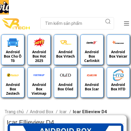
Android
Android
Android
Android
Android
Box Cho Ô
Box Hot
Box Vrtech
Box
Box Vaicar
Tô
2025
Carlinkit
Android
Android
Android
Android
Android
Box
Box
Box Oled
Box Icar
Box HTD
Zestech
Vietmap
Trang chủ
Android Box
Icar
Icar Ellieview D4
Icar Ellieview D4