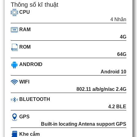
Thông số kĩ thuật
CPU
4 Nhân
RAM
4G
ROM
64G
ANDROID
Android 10
WIFI
802.11 a/b/g/n/ac 2.4G
BLUETOOTH
4.2 BLE
GPS
Built-in locating Antena support GPS
Khe cắm