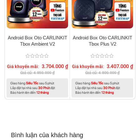
Android Box Oto CARLINKIT
Android Box Oto CARLINKIT
Tbox Ambient V2
Tbox Plus V2
3.704.000
₫
3.407.000
₫
Giá khuyến mãi:
Giá khuyến mãi:
G
Giá cũ:
4.850.000
₫
Giá cũ:
4.800.000
₫
Giao hàng
Siêu Tốc
sau 5 phút
Giao hàng
Siêu Tốc
sau 5 phút
Lắp đặt tại nhà sau
30 Phút
đặt
Lắp đặt tại nhà sau
30 Phút
đặt
Bảo hành lên đến
12 tháng
Bảo hành lên đến
12 tháng
Bình luận của khách hàng