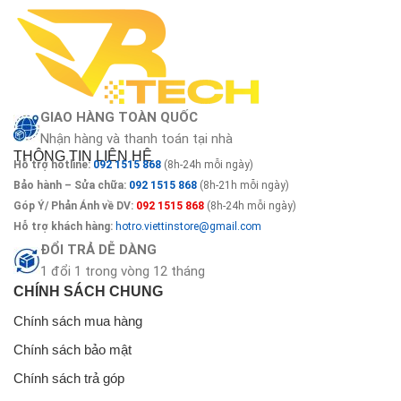
GIAO HÀNG TOÀN QUỐC
Nhận hàng và thanh toán tại nhà
THÔNG TIN LIÊN HỆ
Hỗ trợ hotline:
092 1515 868
(8h-24h mỗi ngày)
Bảo hành – Sửa chữa:
092 1515 868
(8h-21h mỗi ngày)
Góp Ý/ Phản Ánh về DV:
092 1515 868
(8h-24h mỗi ngày)
Hỗ trợ khách hàng:
hotro.viettinstore@gmail.com
ĐỔI TRẢ DỄ DÀNG
1 đổi 1 trong vòng 12 tháng
CHÍNH SÁCH CHUNG
Chính sách mua hàng
Chính sách bảo mật
Chính sách trả góp