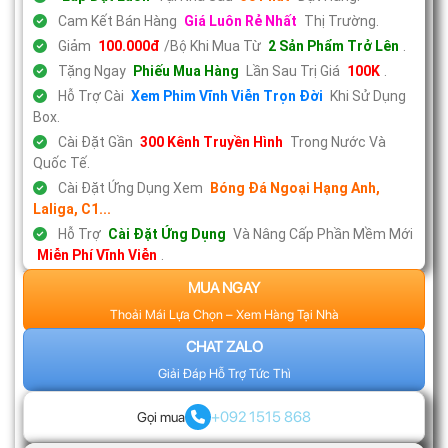
Cam Kết Bán Hàng
Giá Luôn Rẻ Nhất
Thị Trường.
Giảm
100.000đ
/Bộ Khi Mua Từ
2 Sản Phẩm Trở Lên
.
Tặng Ngay
Phiếu Mua Hàng
Lần Sau Trị Giá
100K
.
Hỗ Trợ Cài
Xem Phim Vĩnh Viễn Trọn Đời
Khi Sử Dụng
Box.
Cài Đặt Gần
300 Kênh Truyền Hình
Trong Nước Và
Quốc Tế.
Cài Đặt Ứng Dụng Xem
Bóng Đá Ngoại Hạng Anh,
Laliga, C1...
Hỗ Trợ
Cài Đặt Ứng Dụng
Và Nâng Cấp Phần Mềm Mới
Miễn Phí Vĩnh Viễn
.
MUA NGAY
Thoải Mái Lựa Chọn – Xem Hàng Tại Nhà
CHAT ZALO
Giải Đáp Hỗ Trợ Tức Thì
+092 1515 868
Gọi mua