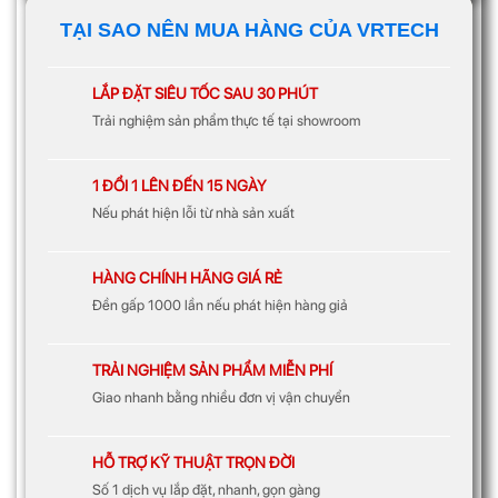
TẠI SAO NÊN MUA HÀNG CỦA VRTECH
LẮP ĐẶT SIÊU TỐC SAU 30 PHÚT
Trải nghiệm sản phẩm thực tế tại showroom
1 ĐỔI 1 LÊN ĐẾN 15 NGÀY
Nếu phát hiện lỗi từ nhà sản xuất
HÀNG CHÍNH HÃNG GIÁ RẺ
Đền gấp 1000 lần nếu phát hiện hàng giả
TRẢI NGHIỆM SẢN PHẨM MIỄN PHÍ
Giao nhanh bằng nhiều đơn vị vận chuyển
HỖ TRỢ KỸ THUẬT TRỌN ĐỜI
Số 1 dịch vụ lắp đặt, nhanh, gọn gàng