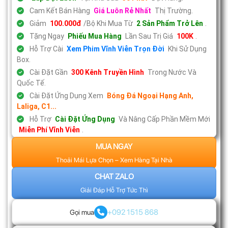
Cam Kết Bán Hàng
Giá Luôn Rẻ Nhất
Thị Trường.
Giảm
100.000đ
/Bộ Khi Mua Từ
2 Sản Phẩm Trở Lên
.
Tặng Ngay
Phiếu Mua Hàng
Lần Sau Trị Giá
100K
.
Hỗ Trợ Cài
Xem Phim Vĩnh Viễn Trọn Đời
Khi Sử Dụng
Box.
Cài Đặt Gần
300 Kênh Truyền Hình
Trong Nước Và
Quốc Tế.
Cài Đặt Ứng Dụng Xem
Bóng Đá Ngoại Hạng Anh,
Laliga, C1...
Hỗ Trợ
Cài Đặt Ứng Dụng
Và Nâng Cấp Phần Mềm Mới
Miễn Phí Vĩnh Viễn
.
MUA NGAY
Thoải Mái Lựa Chọn – Xem Hàng Tại Nhà
CHAT ZALO
Giải Đáp Hỗ Trợ Tức Thì
+092 1515 868
Gọi mua