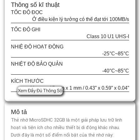
Thông số kĩ thuật
TỐC ĐỘ ĐỌC
Ở điều kiện lý tưởng có thể đạt tới 100MB/s
TỐC ĐỘ GHI
Class 10 U1 UHS-I
NHIỆ ĐỘ HOẠT ĐỘNG
-25°C~85°C
NHIỆT ĐỘ BẢO QUẢN
-40°C~85°C
KÍCH THƯỚC
11 mm x 15 mm x 1 mm / 0.43” x 0.59” x 0.04”
Xem Đầy Đủ Thông Số
Mô tả
Thẻ nhớ MicroSDHC 32GB là một giải pháp lưu trữ linh
hoạt và tiện ích cho nhiều thiết bị di động khác nhau.
Dưới đây là một số điểm nổi bật của thẻ nhớ này: