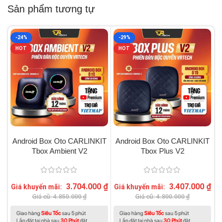
Sản phẩm tương tự
-24%
-29%
HOT
HOT
Android Box Oto CARLINKIT
Android Box Oto CARLINKIT
Tbox Ambient V2
Tbox Plus V2
3.704.000
₫
3.407.000
₫
Giá khuyến mãi:
Giá khuyến mãi:
G
Giá cũ:
4.850.000
₫
Giá cũ:
4.800.000
₫
Giao hàng
Siêu Tốc
sau 5 phút
Giao hàng
Siêu Tốc
sau 5 phút
Lắp đặt tại nhà sau
30 Phút
đặt
Lắp đặt tại nhà sau
30 Phút
đặt