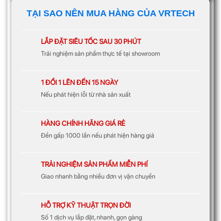
TẠI SAO NÊN MUA HÀNG CỦA VRTECH
LẮP ĐẶT SIÊU TỐC SAU 30 PHÚT
Trải nghiệm sản phẩm thực tế tại showroom
1 ĐỔI 1 LÊN ĐẾN 15 NGÀY
Nếu phát hiện lỗi từ nhà sản xuất
HÀNG CHÍNH HÃNG GIÁ RẺ
Đền gấp 1000 lần nếu phát hiện hàng giả
TRẢI NGHIỆM SẢN PHẨM MIỄN PHÍ
Giao nhanh bằng nhiều đơn vị vận chuyển
HỖ TRỢ KỸ THUẬT TRỌN ĐỜI
Số 1 dịch vụ lắp đặt, nhanh, gọn gàng