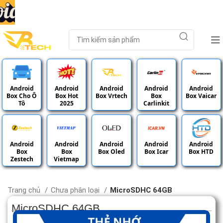
Android
Android
Android
Android
Android
Box Cho Ô
Box Hot
Box Vrtech
Box
Box Vaicar
Tô
2025
Carlinkit
Android
Android
Android
Android
Android
Box
Box
Box Oled
Box Icar
Box HTD
Zestech
Vietmap
Trang chủ
Chưa phân loại
MicroSDHC 64GB
MicroSDHC 64GB