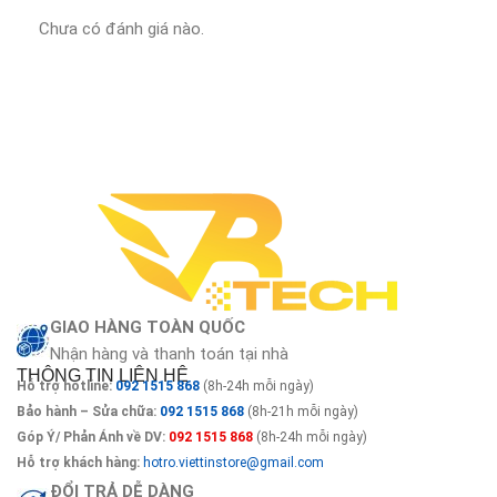
Chưa có đánh giá nào.
GIAO HÀNG TOÀN QUỐC
Nhận hàng và thanh toán tại nhà
THÔNG TIN LIÊN HỆ
Hỗ trợ hotline:
092 1515 868
(8h-24h mỗi ngày)
Bảo hành – Sửa chữa:
092 1515 868
(8h-21h mỗi ngày)
Góp Ý/ Phản Ánh về DV:
092 1515 868
(8h-24h mỗi ngày)
Hỗ trợ khách hàng:
hotro.viettinstore@gmail.com
ĐỔI TRẢ DỄ DÀNG