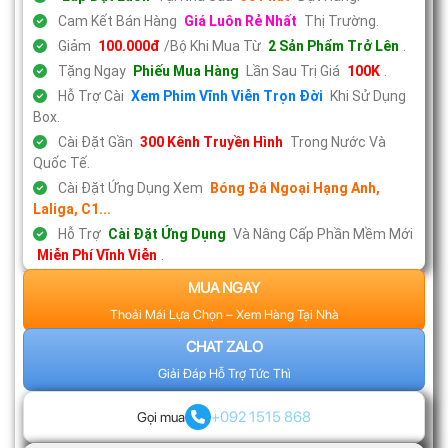
Cam Kết Bán Hàng
Giá Luôn Rẻ Nhất
Thị Trường.
Giảm
100.000đ
/Bộ Khi Mua Từ
2 Sản Phẩm Trở Lên
.
Tặng Ngay
Phiếu Mua Hàng
Lần Sau Trị Giá
100K
.
Hỗ Trợ Cài
Xem Phim Vĩnh Viễn Trọn Đời
Khi Sử Dụng
Box.
Cài Đặt Gần
300 Kênh Truyền Hình
Trong Nước Và
Quốc Tế.
Cài Đặt Ứng Dụng Xem
Bóng Đá Ngoại Hạng Anh,
Laliga, C1...
Hỗ Trợ
Cài Đặt Ứng Dụng
Và Nâng Cấp Phần Mềm Mới
Miễn Phí Vĩnh Viễn
.
MUA NGAY
Thoải Mái Lựa Chọn – Xem Hàng Tại Nhà
CHAT ZALO
Giải Đáp Hỗ Trợ Tức Thì
+092 1515 868
Gọi mua