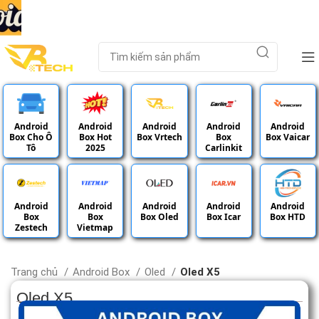
Android
Android
Android
Android
Android
Box Cho Ô
Box Hot
Box Vrtech
Box
Box Vaicar
Tô
2025
Carlinkit
Android
Android
Android
Android
Android
Box
Box
Box Oled
Box Icar
Box HTD
Zestech
Vietmap
Trang chủ
Android Box
Oled
Oled X5
Oled X5