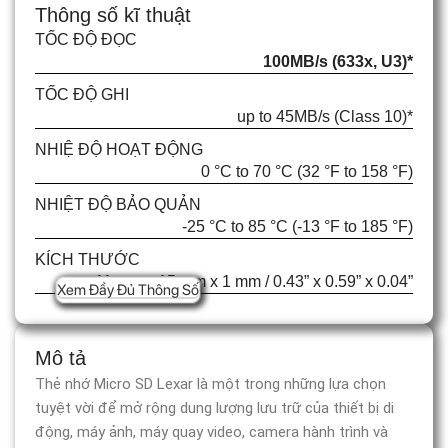
Thông số kĩ thuật
TỐC ĐỘ ĐỌC
100MB/s (633x, U3)*
TỐC ĐỘ GHI
up to 45MB/s (Class 10)*
NHIỆ ĐỘ HOẠT ĐỘNG
0 °C to 70 °C (32 °F to 158 °F)
NHIỆT ĐỘ BẢO QUẢN
-25 °C to 85 °C (-13 °F to 185 °F)
KÍCH THƯỚC
11 mm x 15 mm x 1 mm / 0.43” x 0.59” x 0.04”
Xem Đầy Đủ Thông Số
Mô tả
Thẻ nhớ Micro SD Lexar là một trong những lựa chọn
tuyệt vời để mở rộng dung lượng lưu trữ của thiết bị di
động, máy ảnh, máy quay video, camera hành trình và