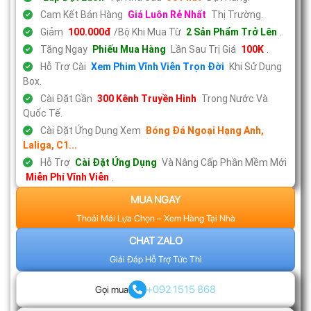
Cam Kết Bán Hàng
Giá Luôn Rẻ Nhất
Thị Trường.
Giảm
100.000đ
/Bộ Khi Mua Từ
2 Sản Phẩm Trở Lên
.
Tặng Ngay
Phiếu Mua Hàng
Lần Sau Trị Giá
100K
.
Hỗ Trợ Cài
Xem Phim Vĩnh Viễn Trọn Đời
Khi Sử Dụng
Box.
Cài Đặt Gần
300 Kênh Truyền Hình
Trong Nước Và
Quốc Tế.
Cài Đặt Ứng Dụng Xem
Bóng Đá Ngoại Hạng Anh,
Laliga, C1...
Hỗ Trợ
Cài Đặt Ứng Dụng
Và Nâng Cấp Phần Mềm Mới
Miễn Phí Vĩnh Viễn
.
MUA NGAY
Thoải Mái Lựa Chọn – Xem Hàng Tại Nhà
CHAT ZALO
Giải Đáp Hỗ Trợ Tức Thì
+092 1515 868
Gọi mua