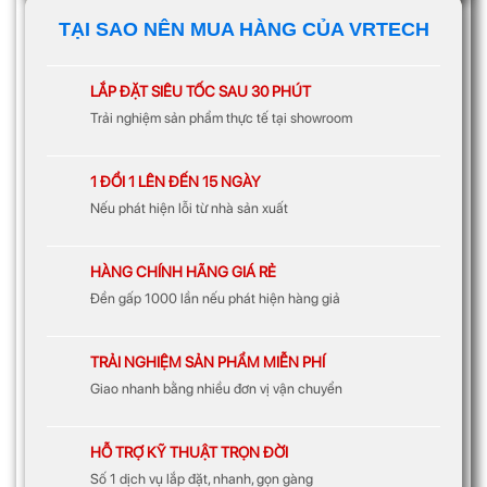
TẠI SAO NÊN MUA HÀNG CỦA VRTECH
LẮP ĐẶT SIÊU TỐC SAU 30 PHÚT
Trải nghiệm sản phẩm thực tế tại showroom
1 ĐỔI 1 LÊN ĐẾN 15 NGÀY
Nếu phát hiện lỗi từ nhà sản xuất
HÀNG CHÍNH HÃNG GIÁ RẺ
Đền gấp 1000 lần nếu phát hiện hàng giả
TRẢI NGHIỆM SẢN PHẨM MIỄN PHÍ
Giao nhanh bằng nhiều đơn vị vận chuyển
HỖ TRỢ KỸ THUẬT TRỌN ĐỜI
Số 1 dịch vụ lắp đặt, nhanh, gọn gàng