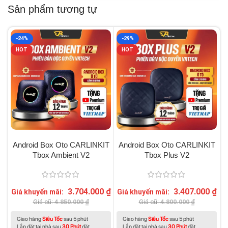
Sản phẩm tương tự
-24%
-29%
HOT
HOT
Android Box Oto CARLINKIT
Android Box Oto CARLINKIT
Tbox Ambient V2
Tbox Plus V2
3.704.000
₫
3.407.000
₫
Giá khuyến mãi:
Giá khuyến mãi:
G
Giá cũ:
4.850.000
₫
Giá cũ:
4.800.000
₫
Giao hàng
Siêu Tốc
sau 5 phút
Giao hàng
Siêu Tốc
sau 5 phút
Lắp đặt tại nhà sau
30 Phút
đặt
Lắp đặt tại nhà sau
30 Phút
đặt