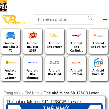
Android
Android
Android
Android
Android
Box Cho Ô
Box Hot
Box Vrtech
Box
Box Vaicar
Tô
2025
Carlinkit
Android
Android
Android
Android
Android
Box
Box
Box Oled
Box Icar
Box HTD
Zestech
Vietmap
Trang chủ
Thẻ Nhớ
Thẻ nhớ Micro SD 128GB Lexar
Thẻ nhớ Micro SD 128GB Lexar