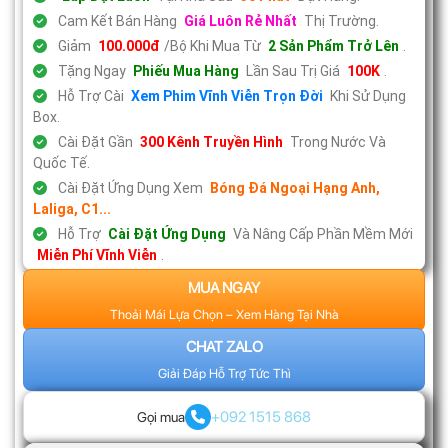
Cam Kết Bán Hàng
Giá Luôn Rẻ Nhất
Thị Trường.
Giảm
100.000đ
/Bộ Khi Mua Từ
2 Sản Phẩm Trở Lên
.
Tặng Ngay
Phiếu Mua Hàng
Lần Sau Trị Giá
100K
.
Hỗ Trợ Cài
Xem Phim Vĩnh Viễn Trọn Đời
Khi Sử Dụng
Box.
Cài Đặt Gần
300 Kênh Truyền Hình
Trong Nước Và
Quốc Tế.
Cài Đặt Ứng Dụng Xem
Bóng Đá Ngoại Hạng Anh,
Laliga, C1...
Hỗ Trợ
Cài Đặt Ứng Dụng
Và Nâng Cấp Phần Mềm Mới
Miễn Phí Vĩnh Viễn
.
MUA NGAY
Thoải Mái Lựa Chọn – Xem Hàng Tại Nhà
CHAT ZALO
Giải Đáp Hỗ Trợ Tức Thì
+092 1515 868
Gọi mua