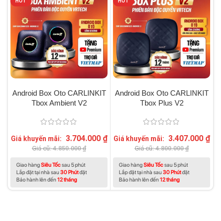
HOT
HOT
Android Box Oto CARLINKIT
Android Box Oto CARLINKIT
Tbox Ambient V2
Tbox Plus V2
3.704.000
₫
3.407.000
₫
Giá khuyến mãi:
Giá khuyến mãi:
G
Giá cũ:
4.850.000
₫
Giá cũ:
4.800.000
₫
Giao hàng
Siêu Tốc
sau 5 phút
Giao hàng
Siêu Tốc
sau 5 phút
Lắp đặt tại nhà sau
30 Phút
đặt
Lắp đặt tại nhà sau
30 Phút
đặt
Bảo hành lên đến
12 tháng
Bảo hành lên đến
12 tháng