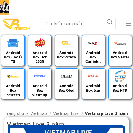
Android
Android
Android
Android
Android
Box Cho Ô
Box Hot
Box Vrtech
Box
Box Vaicar
Tô
2025
Carlinkit
Android
Android
Android
Android
Android
Box
Box
Box Oled
Box Icar
Box HTD
Zestech
Vietmap
Trang chủ
Vietmap
Vietmap Live
Vietmap Live 3 năm
Vietmap Live 3 năm