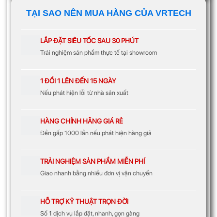
TẠI SAO NÊN MUA HÀNG CỦA VRTECH
LẮP ĐẶT SIÊU TỐC SAU 30 PHÚT
Trải nghiệm sản phẩm thực tế tại showroom
1 ĐỔI 1 LÊN ĐẾN 15 NGÀY
Nếu phát hiện lỗi từ nhà sản xuất
HÀNG CHÍNH HÃNG GIÁ RẺ
Đền gấp 1000 lần nếu phát hiện hàng giả
TRẢI NGHIỆM SẢN PHẨM MIỄN PHÍ
Giao nhanh bằng nhiều đơn vị vận chuyển
HỖ TRỢ KỸ THUẬT TRỌN ĐỜI
Số 1 dịch vụ lắp đặt, nhanh, gọn gàng