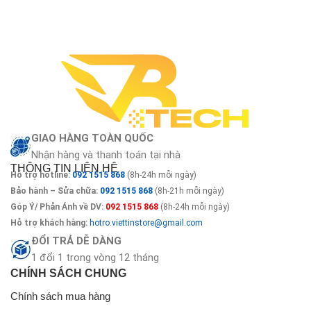
GIAO HÀNG TOÀN QUỐC
Nhận hàng và thanh toán tại nhà
THÔNG TIN LIÊN HỆ
Hỗ trợ hotline:
092 1515 868
(8h-24h mỗi ngày)
Bảo hành – Sửa chữa:
092 1515 868
(8h-21h mỗi ngày)
Góp Ý/ Phản Ánh về DV:
092 1515 868
(8h-24h mỗi ngày)
Hỗ trợ khách hàng:
hotro.viettinstore@gmail.com
ĐỔI TRẢ DỄ DÀNG
1 đổi 1 trong vòng 12 tháng
CHÍNH SÁCH CHUNG
Chính sách mua hàng