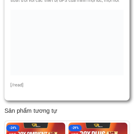
soát đối với các thiết bị GPS của mình mọi lúc, mọi nơi.
[/read]
Sản phẩm tương tự
-24%
-29%