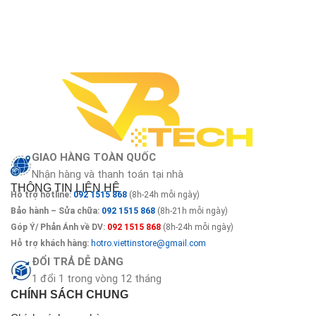
GIAO HÀNG TOÀN QUỐC
Nhận hàng và thanh toán tại nhà
THÔNG TIN LIÊN HỆ
Hỗ trợ hotline:
092 1515 868
(8h-24h mỗi ngày)
Bảo hành – Sửa chữa:
092 1515 868
(8h-21h mỗi ngày)
Góp Ý/ Phản Ánh về DV:
092 1515 868
(8h-24h mỗi ngày)
Hỗ trợ khách hàng:
hotro.viettinstore@gmail.com
ĐỔI TRẢ DỄ DÀNG
1 đổi 1 trong vòng 12 tháng
CHÍNH SÁCH CHUNG