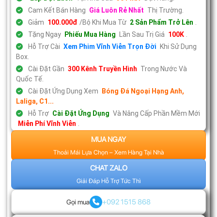
Cam Kết Bán Hàng
Giá Luôn Rẻ Nhất
Thị Trường.
Giảm
100.000đ
/Bộ Khi Mua Từ
2 Sản Phẩm Trở Lên
.
Tặng Ngay
Phiếu Mua Hàng
Lần Sau Trị Giá
100K
.
Hỗ Trợ Cài
Xem Phim Vĩnh Viễn Trọn Đời
Khi Sử Dụng
Box.
Cài Đặt Gần
300 Kênh Truyền Hình
Trong Nước Và
Quốc Tế.
Cài Đặt Ứng Dụng Xem
Bóng Đá Ngoại Hạng Anh,
Laliga, C1...
Hỗ Trợ
Cài Đặt Ứng Dụng
Và Nâng Cấp Phần Mềm Mới
Miễn Phí Vĩnh Viễn
.
MUA NGAY
Thoải Mái Lựa Chọn – Xem Hàng Tại Nhà
CHAT ZALO
Giải Đáp Hỗ Trợ Tức Thì
+092 1515 868
Gọi mua