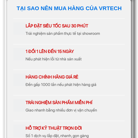
TẠI SAO NÊN MUA HÀNG CỦA VRTECH
LẮP ĐẶT SIÊU TỐC SAU 30 PHÚT
Trải nghiệm sản phẩm thực tế tại showroom
1 ĐỔI 1 LÊN ĐẾN 15 NGÀY
Nếu phát hiện lỗi từ nhà sản xuất
HÀNG CHÍNH HÃNG GIÁ RẺ
Đền gấp 1000 lần nếu phát hiện hàng giả
TRẢI NGHIỆM SẢN PHẨM MIỄN PHÍ
Giao nhanh bằng nhiều đơn vị vận chuyển
HỖ TRỢ KỸ THUẬT TRỌN ĐỜI
Số 1 dịch vụ lắp đặt, nhanh, gọn gàng