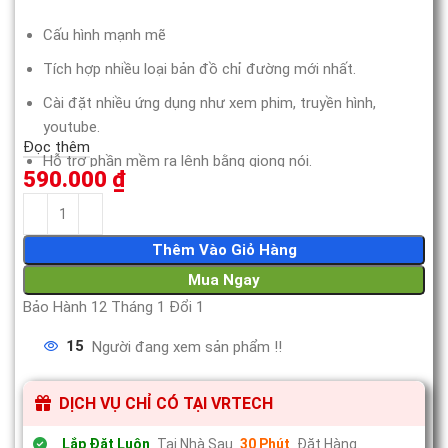
Cấu hình mạnh mẽ
Tích hợp nhiều loại bản đồ chỉ đường mới nhất.
Cài đặt nhiều ứng dụng như xem phim, truyền hình,
youtube.
Đọc thêm
Hỗ trợ phần mềm ra lệnh bằng giọng nói.
590.000
₫
Đèn LED thay đổi màu sắc hợp thẫm mỹ.
Thêm Vào Giỏ Hàng
Mua Ngay
Bảo Hành 12 Tháng 1 Đổi 1
15
Người đang xem sản phẩm !!
DỊCH VỤ CHỈ CÓ TẠI VRTECH
Lắp Đặt Luôn
Tại Nhà Sau
30 Phút
Đặt Hàng.