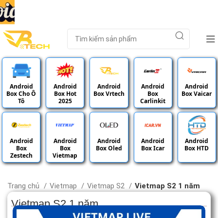
Android
Android
Android
Android
Android
Box Cho Ô
Box Hot
Box Vrtech
Box
Box Vaicar
Tô
2025
Carlinkit
Android
Android
Android
Android
Android
Box
Box
Box Oled
Box Icar
Box HTD
Zestech
Vietmap
Trang chủ
Vietmap
Vietmap S2
Vietmap S2 1 năm
Vietmap S2 1 năm