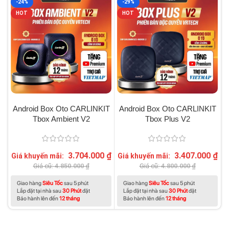
-24%
-29%
HOT
HOT
Android Box Oto CARLINKIT
Android Box Oto CARLINKIT
Tbox Ambient V2
Tbox Plus V2
3.704.000
₫
3.407.000
₫
Giá khuyến mãi:
Giá khuyến mãi:
G
Giá cũ:
4.850.000
₫
Giá cũ:
4.800.000
₫
Giao hàng
Siêu Tốc
sau 5 phút
Giao hàng
Siêu Tốc
sau 5 phút
Lắp đặt tại nhà sau
30 Phút
đặt
Lắp đặt tại nhà sau
30 Phút
đặt
Bảo hành lên đến
12 tháng
Bảo hành lên đến
12 tháng