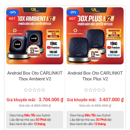
-24%
-29%
HOT
HOT
Android Box Oto CARLINKIT
Android Box Oto CARLINKIT
Tbox Ambient V2
Tbox Plus V2
3.704.000
₫
3.407.000
₫
Giá khuyến mãi:
Giá khuyến mãi:
G
Giá cũ:
4.850.000
₫
Giá cũ:
4.800.000
₫
Giao hàng
Siêu Tốc
sau 5 phút
Giao hàng
Siêu Tốc
sau 5 phút
Lắp đặt tại nhà sau
30 Phút
đặt
Lắp đặt tại nhà sau
30 Phút
đặt
Bảo hành lên đến
12 tháng
Bảo hành lên đến
12 tháng