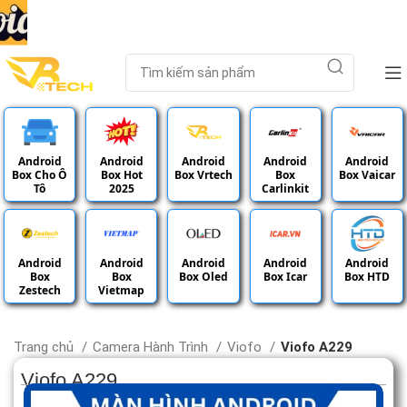
Android
Android
Android
Android
Android
Box Cho Ô
Box Hot
Box Vrtech
Box
Box Vaicar
Tô
2025
Carlinkit
Android
Android
Android
Android
Android
Box
Box
Box Oled
Box Icar
Box HTD
Zestech
Vietmap
Trang chủ
Camera Hành Trình
Viofo
Viofo A229
Viofo A229