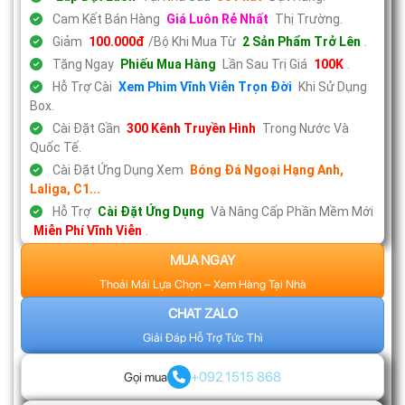
Cam Kết Bán Hàng
Giá Luôn Rẻ Nhất
Thị Trường.
Giảm
100.000đ
/Bộ Khi Mua Từ
2 Sản Phẩm Trở Lên
.
Tặng Ngay
Phiếu Mua Hàng
Lần Sau Trị Giá
100K
.
Hỗ Trợ Cài
Xem Phim Vĩnh Viễn Trọn Đời
Khi Sử Dụng
Box.
Cài Đặt Gần
300 Kênh Truyền Hình
Trong Nước Và
Quốc Tế.
Cài Đặt Ứng Dụng Xem
Bóng Đá Ngoại Hạng Anh,
Laliga, C1...
Hỗ Trợ
Cài Đặt Ứng Dụng
Và Nâng Cấp Phần Mềm Mới
Miễn Phí Vĩnh Viễn
.
MUA NGAY
Thoải Mái Lựa Chọn – Xem Hàng Tại Nhà
CHAT ZALO
Giải Đáp Hỗ Trợ Tức Thì
+092 1515 868
Gọi mua