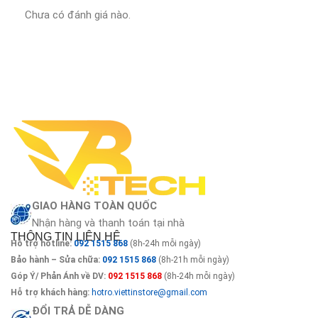
Chưa có đánh giá nào.
GIAO HÀNG TOÀN QUỐC
Nhận hàng và thanh toán tại nhà
THÔNG TIN LIÊN HỆ
Hỗ trợ hotline:
092 1515 868
(8h-24h mỗi ngày)
Bảo hành – Sửa chữa:
092 1515 868
(8h-21h mỗi ngày)
Góp Ý/ Phản Ánh về DV:
092 1515 868
(8h-24h mỗi ngày)
Hỗ trợ khách hàng:
hotro.viettinstore@gmail.com
ĐỔI TRẢ DỄ DÀNG