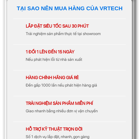
TẠI SAO NÊN MUA HÀNG CỦA VRTECH
LẮP ĐẶT SIÊU TỐC SAU 30 PHÚT
Trải nghiệm sản phẩm thực tế tại showroom
1 ĐỔI 1 LÊN ĐẾN 15 NGÀY
Nếu phát hiện lỗi từ nhà sản xuất
HÀNG CHÍNH HÃNG GIÁ RẺ
Đền gấp 1000 lần nếu phát hiện hàng giả
TRẢI NGHIỆM SẢN PHẨM MIỄN PHÍ
Giao nhanh bằng nhiều đơn vị vận chuyển
HỖ TRỢ KỸ THUẬT TRỌN ĐỜI
Số 1 dịch vụ lắp đặt, nhanh, gọn gàng