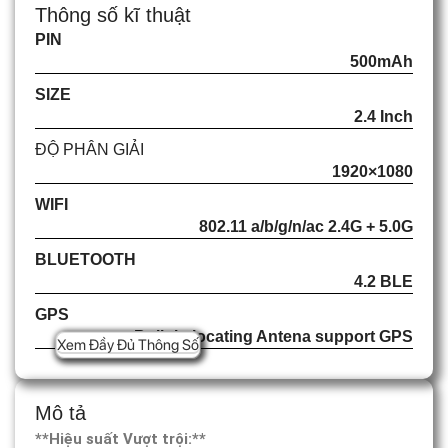
Thông số kĩ thuật
PIN
500mAh
SIZE
2.4 Inch
ĐỘ PHÂN GIẢI
1920×1080
WIFI
802.11 a/b/g/n/ac 2.4G + 5.0G
BLUETOOTH
4.2 BLE
GPS
Built-in locating Antena support GPS
Xem Đầy Đủ Thông Số
Mô tả
**Hiệu suất Vượt trội:**