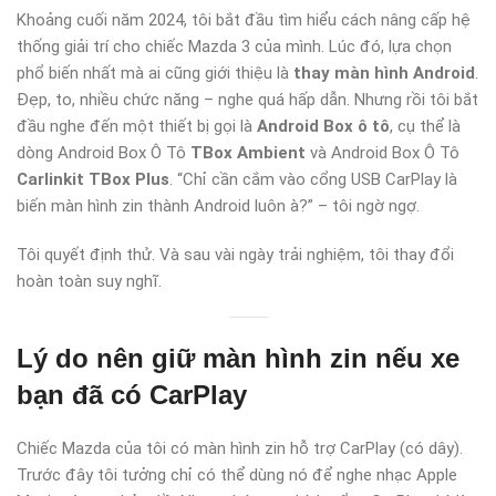
Khoảng cuối năm 2024, tôi bắt đầu tìm hiểu cách nâng cấp hệ
thống giải trí cho chiếc Mazda 3 của mình. Lúc đó, lựa chọn
phổ biến nhất mà ai cũng giới thiệu là
thay màn hình Android
.
Đẹp, to, nhiều chức năng – nghe quá hấp dẫn. Nhưng rồi tôi bắt
đầu nghe đến một thiết bị gọi là
Android Box ô tô
, cụ thể là
dòng Android Box Ô Tô
TBox Ambient
và Android Box Ô Tô
Carlinkit TBox Plus
. “Chỉ cần cắm vào cổng USB CarPlay là
biến màn hình zin thành Android luôn à?” – tôi ngờ ngợ.
Tôi quyết định thử. Và sau vài ngày trải nghiệm, tôi thay đổi
hoàn toàn suy nghĩ.
Lý do nên giữ màn hình zin nếu xe
bạn đã có CarPlay
Chiếc Mazda của tôi có màn hình zin hỗ trợ CarPlay (có dây).
Trước đây tôi tưởng chỉ có thể dùng nó để nghe nhạc Apple