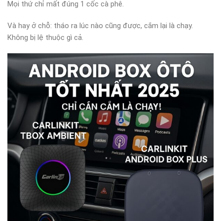
Mọi thứ chỉ mất đúng 1 cốc cà phê.
Và hay ở chỗ: tháo ra lúc nào cũng được, cắm lại là chạy.
Không bị lệ thuộc gì cả.