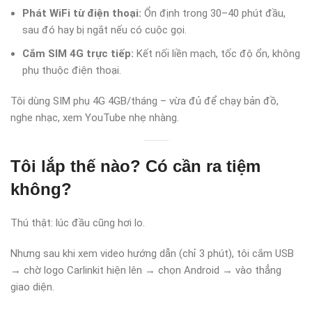
Phát WiFi từ điện thoại:
Ổn định trong 30–40 phút đầu,
sau đó hay bị ngắt nếu có cuộc gọi.
Cắm SIM 4G trực tiếp:
Kết nối liền mạch, tốc độ ổn, không
phụ thuộc điện thoại.
Tôi dùng SIM phụ 4G 4GB/tháng – vừa đủ để chạy bản đồ,
nghe nhạc, xem YouTube nhẹ nhàng.
Tôi lắp thế nào? Có cần ra tiệm
không?
Thú thật: lúc đầu cũng hơi lo.
Nhưng sau khi xem video hướng dẫn (chỉ 3 phút), tôi cắm USB
→ chờ logo Carlinkit hiện lên → chọn Android → vào thẳng
giao diện.