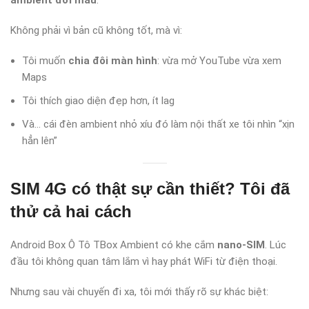
ambient đổi màu
.
Không phải vì bản cũ không tốt, mà vì:
Tôi muốn
chia đôi màn hình
: vừa mở YouTube vừa xem
Maps
Tôi thích giao diện đẹp hơn, ít lag
Và… cái đèn ambient nhỏ xíu đó làm nội thất xe tôi nhìn “xịn
hẳn lên”
SIM 4G có thật sự cần thiết? Tôi đã
thử cả hai cách
Android Box Ô Tô TBox Ambient có khe cắm
nano-SIM
. Lúc
đầu tôi không quan tâm lắm vì hay phát WiFi từ điện thoại.
Nhưng sau vài chuyến đi xa, tôi mới thấy rõ sự khác biệt: