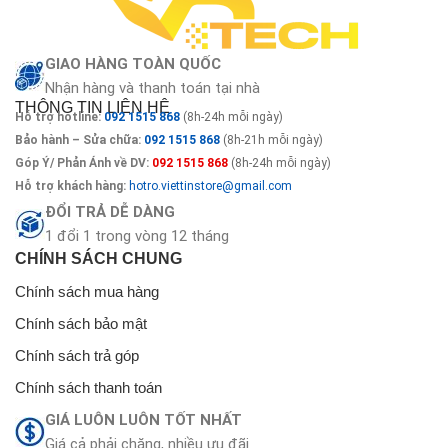
GIAO HÀNG TOÀN QUỐC
Nhận hàng và thanh toán tại nhà
THÔNG TIN LIÊN HỆ
Hỗ trợ hotline:
092 1515 868
(8h-24h mỗi ngày)
Bảo hành – Sửa chữa:
092 1515 868
(8h-21h mỗi ngày)
Góp Ý/ Phản Ánh về DV:
092 1515 868
(8h-24h mỗi ngày)
Hỗ trợ khách hàng:
hotro.viettinstore@gmail.com
ĐỔI TRẢ DỄ DÀNG
1 đổi 1 trong vòng 12 tháng
CHÍNH SÁCH CHUNG
Chính sách mua hàng
Chính sách bảo mật
Chính sách trả góp
Chính sách thanh toán
GIÁ LUÔN LUÔN TỐT NHẤT
Giá cả phải chăng, nhiều ưu đãi