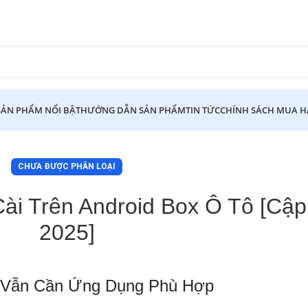
SẢN PHẨM NỔI BẬT
HƯỚNG DẪN SẢN PHẨM
TIN TỨC
CHÍNH SÁCH MUA 
CHƯA ĐƯỢC PHÂN LOẠI
ài Trên Android Box Ô Tô [Cập
2025]
– Vẫn Cần Ứng Dụng Phù Hợp