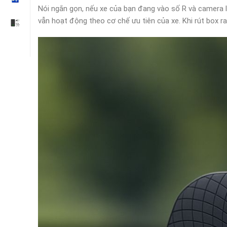
Nói ngắn gọn, nếu xe của bạn đang vào số R và camera lùi
vẫn hoạt động theo cơ chế ưu tiên của xe. Khi rút box ra,