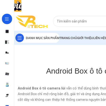
DANH MỤC SẢN PHẨM
TRANG CHỦ
GIỚI THIỆU
LIÊN HỆ
Android Box ô tô c
Android Box ô tô camera lùi
vẫn có thể dùng bình thư
Android Box chỉ mở rộng bản đồ, giải trí và ứng dụng A
cắt dây và không can thiệp hệ thống camera nguyên bản