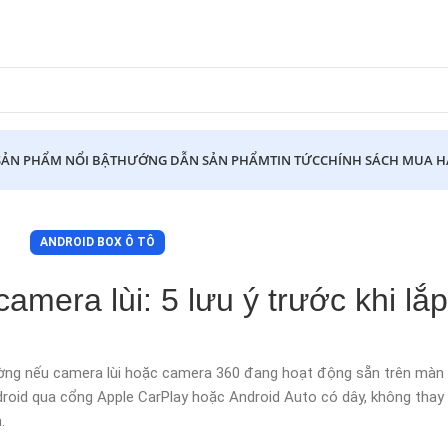
SẢN PHẨM NỔI BẬT
HƯỚNG DẪN SẢN PHẨM
TIN TỨC
CHÍNH SÁCH MUA 
ANDROID BOX Ô TÔ
amera lùi: 5 lưu ý trước khi lắp
ờng nếu camera lùi hoặc camera 360 đang hoạt động sẵn trên màn h
ndroid qua cổng Apple CarPlay hoặc Android Auto có dây, không thay
.