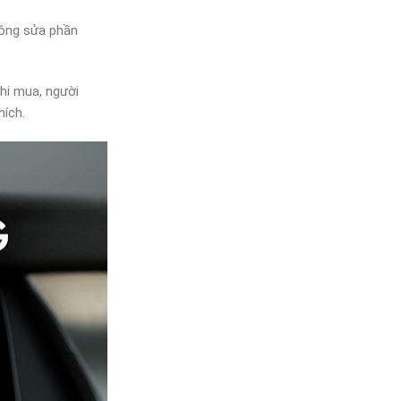
hông sửa phần
khi mua, người
hích.