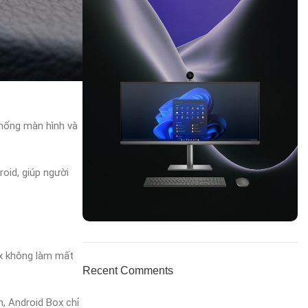
thống màn hình và
oid, giúp người
ON SALE
ox không làm mất
HP Envy 34
Recent Comments
To Shop
, Android Box chỉ