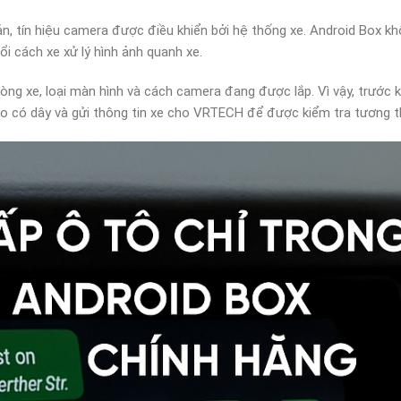
n, tín hiệu camera được điều khiển bởi hệ thống xe. Android Box k
 cách xe xử lý hình ảnh quanh xe.
òng xe, loại màn hình và cách camera đang được lắp. Vì vậy, trước 
o có dây và gửi thông tin xe cho VRTECH để được kiểm tra tương t