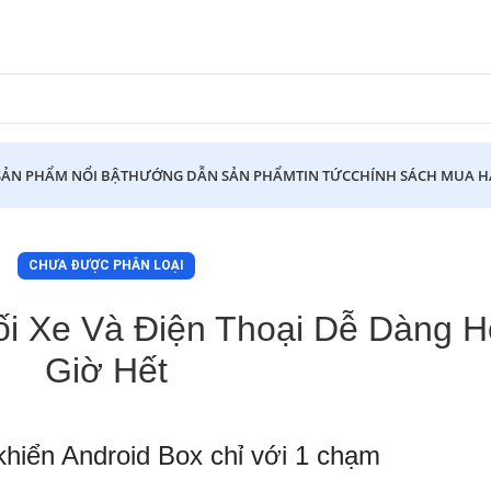
SẢN PHẨM NỔI BẬT
HƯỚNG DẪN SẢN PHẨM
TIN TỨC
CHÍNH SÁCH MUA 
CHƯA ĐƯỢC PHÂN LOẠI
ối Xe Và Điện Thoại Dễ Dàng 
Giờ Hết
khiển Android Box chỉ với 1 chạm